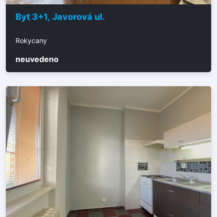
Byt 3+1, Javorová ul.
Rokycany
neuvedeno