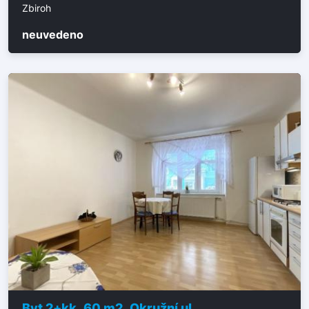
Zbiroh
neuvedeno
Byt 2+kk, 60 m2, Okružní ul.